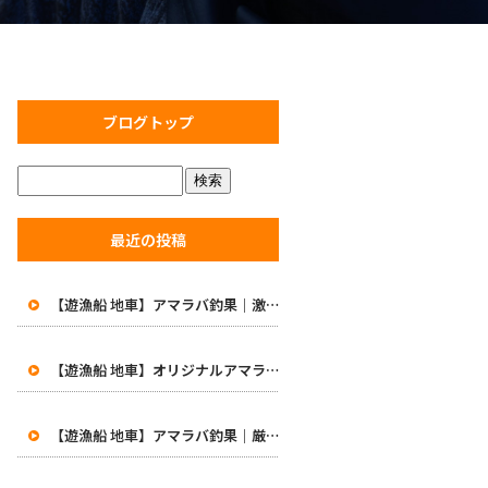
ブログトップ
最近の投稿
【遊漁船 地車】アマラバ釣果｜激渋の中で価値ある一匹！初めての48cm白甘鯛に笑顔
【遊漁船 地車】オリジナルアマラバロッドがついに完成！8月1日より販売開始
【遊漁船 地車】アマラバ釣果｜厳しい一日…49.5cmの良型白甘鯛をキャッチ