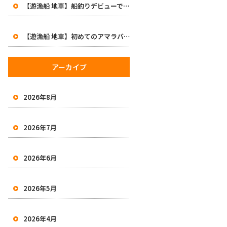
【遊漁船 地車】船釣りデビューで47cm！初めてのアマラバで大興奮の一日
【遊漁船 地車】初めてのアマラバで50オーバー2本！有田沖で良型白甘鯛をキャッチ
アーカイブ
2026年8月
2026年7月
2026年6月
2026年5月
2026年4月