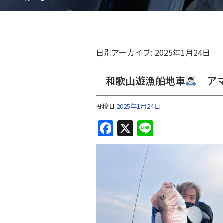
日別アーカイブ:
2025年1月24日
和歌山遊漁船地車
アマ
投稿日
2025年1月24日
F
X
Li
a
n
c
e
e
b
o