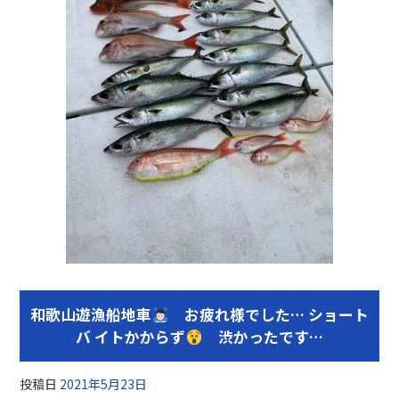
o
o
k
和歌山遊漁船地車
お疲れ様でした… ショート
バ イトかからず
渋かったです…
投稿日
2021年5月23日