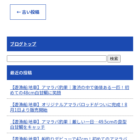
←
古い投稿
ブログトップ
最近の投稿
【遊漁船 地車】アマラバ釣果｜激渋の中で価値ある一匹！初
めての48cm白甘鯛に笑顔
【遊漁船 地車】オリジナルアマラバロッドがついに完成！8
月1日より販売開始
【遊漁船 地車】アマラバ釣果｜厳しい一日…49.5cmの良型
白甘鯛をキャッチ
【遊漁船 地車】船釣りデビューで47cm！初めてのアマラバ