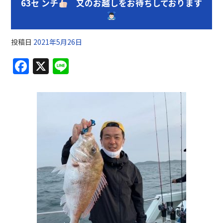
63セ ンチ
又のお越しをお待ちしております
投稿日
2021年5月26日
F
X
Li
a
n
c
e
e
b
o
o
k