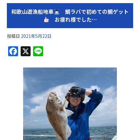
和歌山遊漁船地車
鯛ラバで初めての鯛ゲット
お疲れ様でした…
投稿日
2021年5月22日
F
X
Li
a
n
c
e
e
b
o
o
k