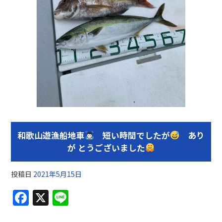
和歌山遊漁船地車
短い時間でしたが
あり
が とうございました
投稿日
2021年5月15日
F
X
Li
a
n