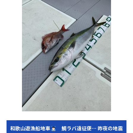
和歌山遊漁船地車
鯛ラバ遠征便… 昨夜の地震