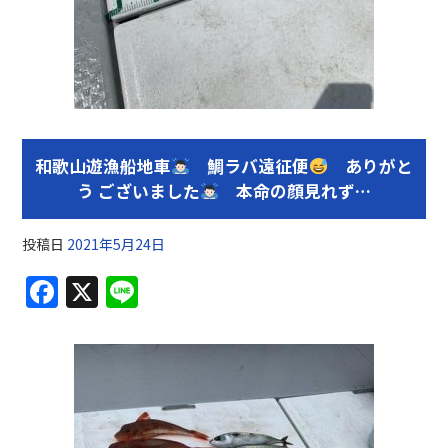
和歌山遊漁船地車
鯛ラバ遠征便
ありがと
う ございました
本命の顔見れず…
投稿日
2021年5月24日
F
X
Li
a
n
c
e
e
b