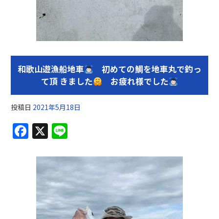
和歌山遊漁船地車
初めての鯛を地車丸で釣っ
て頂 きました
お疲れ様でした
投稿日
2021年5月18日
F
X
Li
a
n
c
e
e
b
o