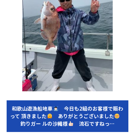
o
o
k
和歌山遊漁船地車
今日も2組のお客様で賑わ
って 頂きました
ありがとうございました
釣りガー ルの沙織様
流石ですねっ…