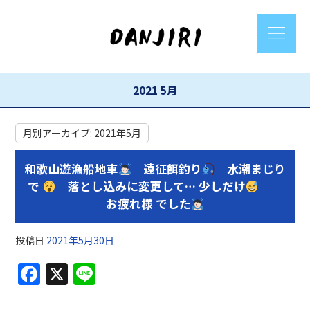
2021 5月
月別アーカイブ:
2021年5月
和歌山遊漁船地車
遠征餌釣り
水潮まじり
で
落とし込みに変更して… 少しだけ
お疲れ様 でした
投稿日
2021年5月30日
F
X
Li
a
n