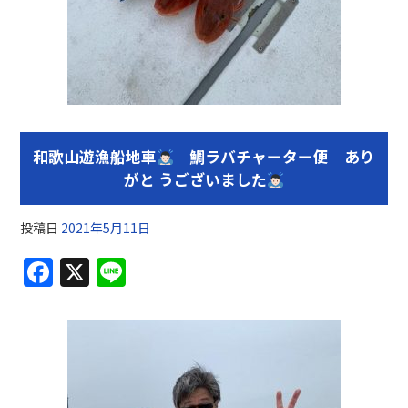
和歌山遊漁船地車
鯛ラバチャーター便 あり
がと うございました
投稿日
2021年5月11日
F
X
Li
a
n
c
e
e
b