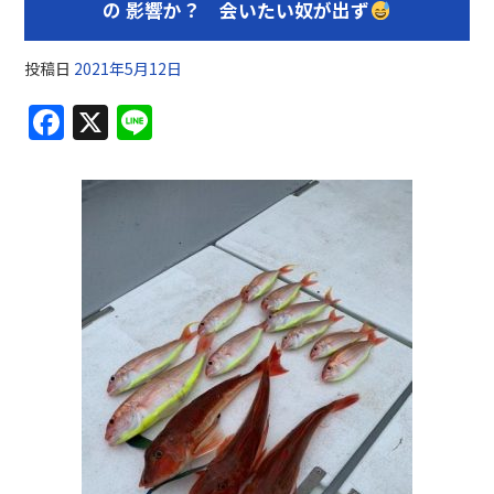
の 影響か？ 会いたい奴が出ず
投稿日
2021年5月12日
F
X
Li
a
n
c
e
e
b
o
o
k