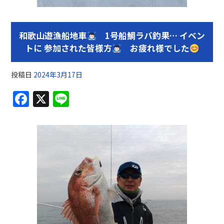
和歌山遊漁船地車
1号船鯛ラバ釣果… イベン
トに 参加された皆様方
お疲れ様でした
投稿日
2024年3月17日
F
X
Li
a
n
c
e
e
b
o
o
k