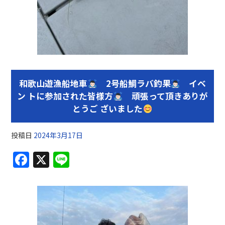
和歌山遊漁船地車
2号船鯛ラバ釣果
イベ
ン トに参加された皆様方
頑張って頂きありが
とうご ざいました
投稿日
2024年3月17日
F
X
Li
a
n
c
e
e
b