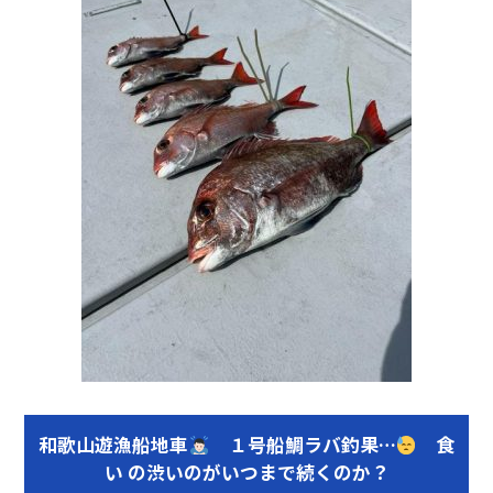
和歌山遊漁船地車
１号船鯛ラバ釣果…
食
い の渋いのがいつまで続くのか？