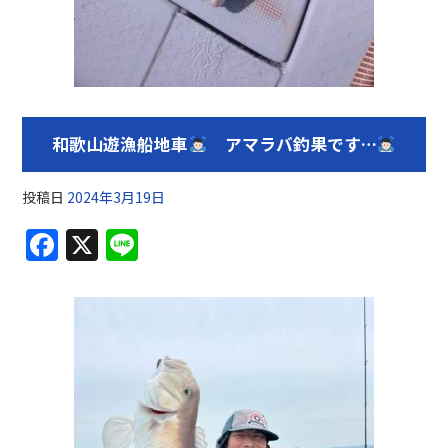
和歌山遊漁船地車
アマラバ釣果です…
投稿日
2024年3月19日
F
X
Li
a
n
c
e
e
b
o
o