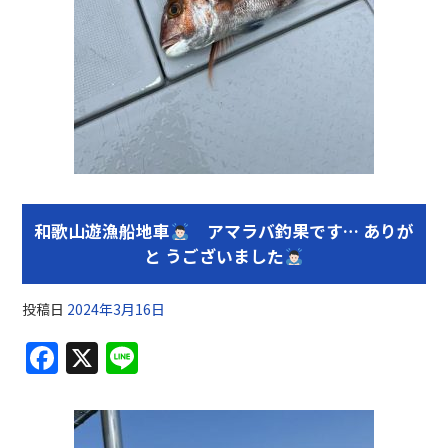
和歌山遊漁船地車
アマラバ釣果です… ありが
と うございました
投稿日
2024年3月16日
F
X
Li
a
n
c
e