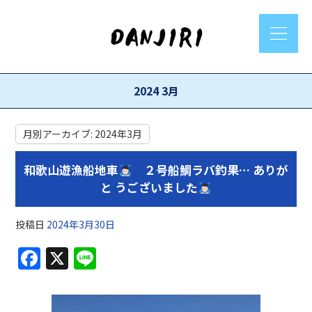
2024 3月
月別アーカイブ:
2024年3月
和歌山遊漁船地車
２号船鯛ラバ釣果… ありが
と うございました
投稿日
2024年3月30日
F
X
Li
a
n
c
e