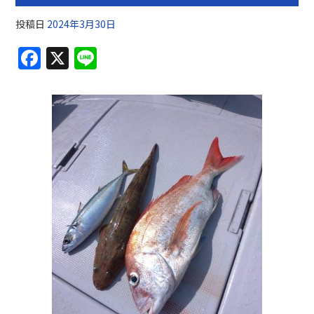
投稿日
2024年3月30日
F
X
Li
a
n
c
e
e
b
o
o
k