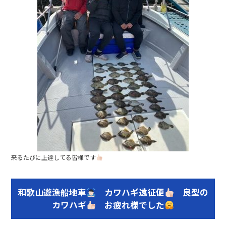
来るたびに上達してる皆様です
和歌山遊漁船地車
カワハギ遠征便
良型の
カワハギ
お疲れ様でした