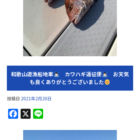
和歌山遊漁船地車
カワハギ遠征便
お天気
も良くありがとうございました
投稿日
2021年2月20日
F
X
Li
a
n
c
e