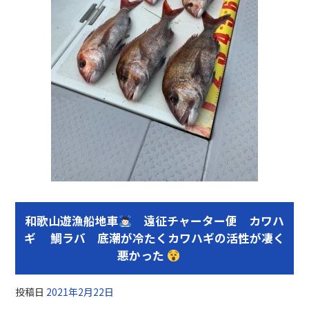
和歌山遊漁船地車
遠征チャーター便 カワハ
ギ 鯛ラバ 底潮が冷たくカワハギの活性が凄く
悪かった
投稿日
2021年2月22日