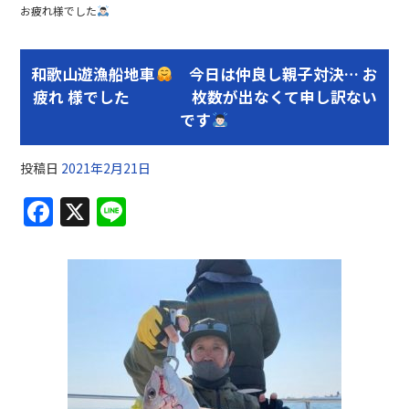
お疲れ様でした
和歌山遊漁船地車
今日は仲良し親子対決… お
疲れ 様でした 枚数が出なくて申し訳ない
です
投稿日
2021年2月21日
F
X
Li
a
n
c
e
e
b
o
o