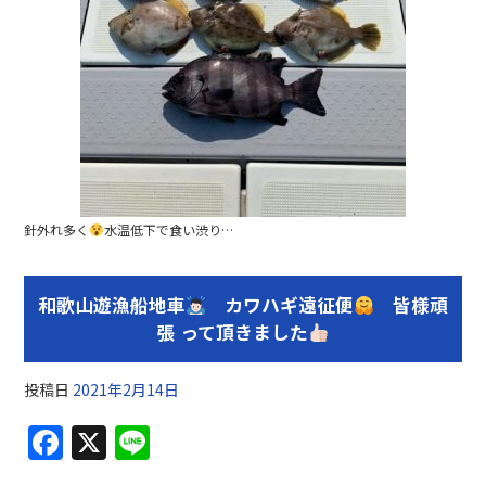
針外れ多く
水温低下で食い渋り…
和歌山遊漁船地車
カワハギ遠征便
皆様頑
張 って頂きました
投稿日
2021年2月14日
F
X
Li
a
n