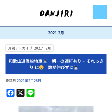
2021 2月
月別アーカイブ:
2021年2月
和歌山遊漁船地車
朝一の連打有り… それっき
り に
数が伸びずに
投稿日
2021年2月28日
F
X
Li
a
n
c
e