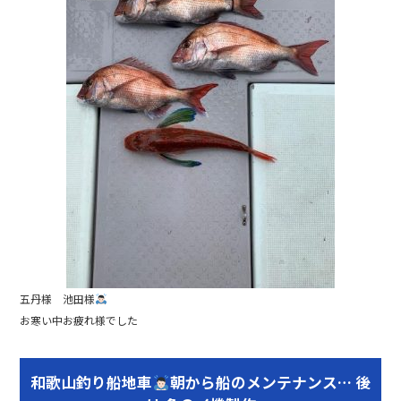
五丹様 池田様
お寒い中お疲れ様でした
和歌山釣り船地車
朝から船のメンテナンス… 後