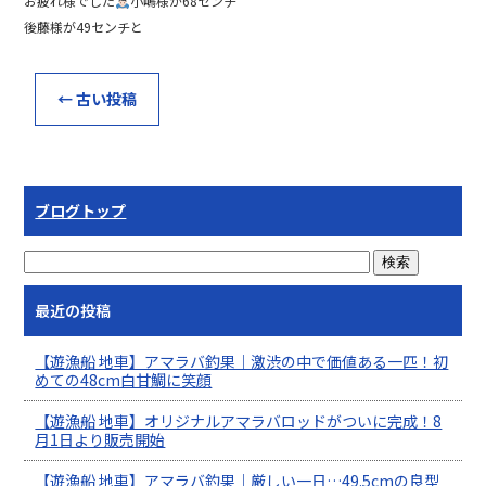
お疲れ様でした
小嶋様が68センチ
後藤様が49センチと
←
古い投稿
ブログトップ
最近の投稿
【遊漁船 地車】アマラバ釣果｜激渋の中で価値ある一匹！初
めての48cm白甘鯛に笑顔
【遊漁船 地車】オリジナルアマラバロッドがついに完成！8
月1日より販売開始
【遊漁船 地車】アマラバ釣果｜厳しい一日…49.5cmの良型