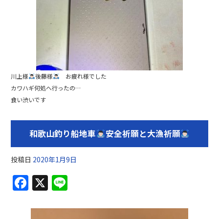
川上様
後藤様
お疲れ様でした
カワハギ何処へ行ったの…
食い渋いです
和歌山釣り船地車
安全祈願と大漁祈願
投稿日
2020年1月9日
F
X
Li
a
n
c
e