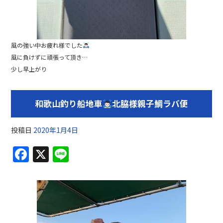
風の強い中お疲れ様でした
風に負けずに頑張って頂き…
少し早上がり
和歌山釣り船地車
北脇様親子鯛ラバ便
投稿日
2020年1月4日
F
X
Li
a
n
c
e
e
b