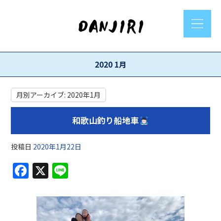
2020 1月
月別アーカイブ:
2020年1月
和歌山釣り船地車
投稿日
2020年1月22日
F
X
Li
a
n
c
e
e