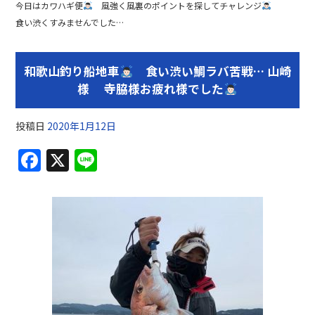
今日はカワハギ便
風強く風裏のポイントを探してチャレンジ
食い渋くすみませんでした…
和歌山釣り船地車
食い渋い鯛ラバ苦戦… 山崎
様 寺脇様お疲れ様でした
投稿日
2020年1月12日
F
X
Li
a
n
c
e
e
b
o
o