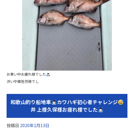
お寒い中お疲れ様でした
渋い中御苦労様でし
和歌山釣り船地車
カワハギ初心者チャレンジ
井 上様久保様お疲れ様でした
投稿日
2020年1月13日