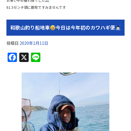
お寒い中お疲れ様でした
61.5センチ頭に数枚ですみませんです
和歌山釣り船地車
今日は今年初のカワハギ便
投稿日
2020年1月11日
F
X
Li
a
n
c
e
e
b
o
o
k