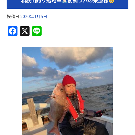
和歌山釣り船地車
初鯛ラバの米原様
投稿日
2020年1月5日
F
X
Li
a
n
c
e
e
b
o
o
k