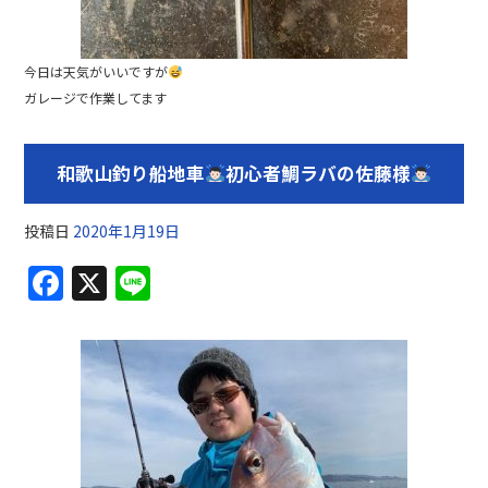
今日は天気がいいですが
ガレージで作業してます
和歌山釣り船地車
初心者鯛ラバの佐藤様
投稿日
2020年1月19日
F
X
Li
a
n
c
e
e
b
o