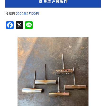
は 魚の〆機製作
投稿日
2020年1月20日
F
X
Li
a
n
c
e
e
b
o
o
k