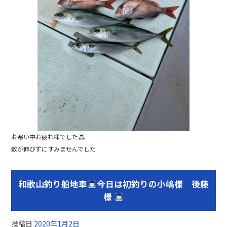
お寒い中お疲れ様でした
数が伸びずにすみませんでした
和歌山釣り船地車
今日は初釣りの小嶋様 後藤
様
投稿日
2020年1月2日