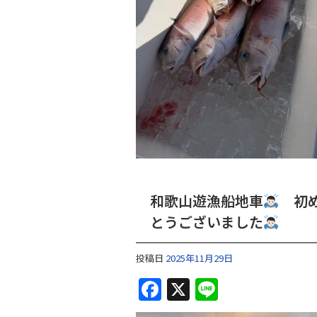
和歌山遊漁船地車
初め
とうございました
投稿日
2025年11月29日
F
X
Li
a
n