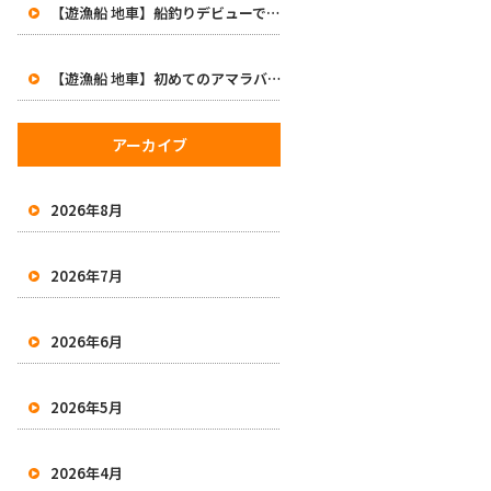
【遊漁船 地車】船釣りデビューで47cm！初めてのアマラバで大興奮の一日
【遊漁船 地車】初めてのアマラバで50オーバー2本！有田沖で良型白甘鯛をキャッチ
アーカイブ
2026年8月
2026年7月
2026年6月
2026年5月
2026年4月