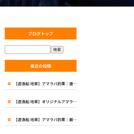
ブログトップ
最近の投稿
【遊漁船 地車】アマラバ釣果｜激渋の中で価値ある一匹！初めての48cm白甘鯛に笑顔
【遊漁船 地車】オリジナルアマラバロッドがついに完成！8月1日より販売開始
【遊漁船 地車】アマラバ釣果｜厳しい一日…49.5cmの良型白甘鯛をキャッチ