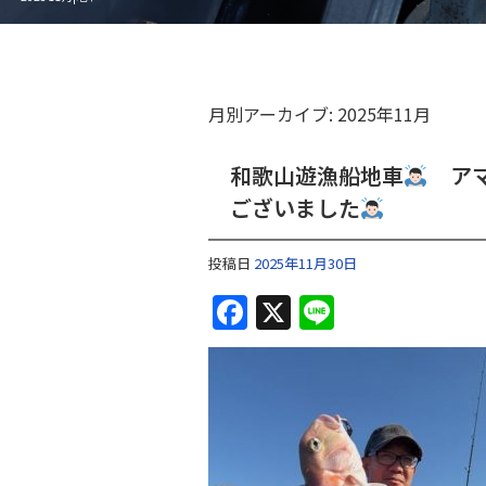
月別アーカイブ:
2025年11月
和歌山遊漁船地車
アマ
ございました
投稿日
2025年11月30日
F
X
Li
a
n
c
e
e
b
o