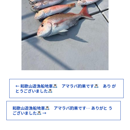
←
和歌山遊漁船地車
アマラバ釣果です
あり が
とうございました
和歌山遊漁船地車
アマラバ釣果です… ありがと う
ございました
→