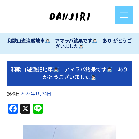
和歌山遊漁船地車
アマラバ釣果です
あり がとうご
ざいました
和歌山遊漁船地車
アマラバ釣果です
あり
がとうございました
投稿日
2025年1月24日
F
X
Li
a
n
c
e
e