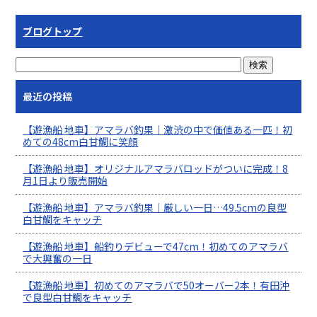
ブログトップ
最近の投稿
【遊漁船 地車】アマラバ釣果｜激渋の中で価値ある一匹！初
めての48cm白甘鯛に笑顔
【遊漁船 地車】オリジナルアマラバロッドがついに完成！8
月1日より販売開始
【遊漁船 地車】アマラバ釣果｜厳しい一日…49.5cmの良型
白甘鯛をキャッチ
【遊漁船 地車】船釣りデビューで47cm！初めてのアマラバ
で大興奮の一日
【遊漁船 地車】初めてのアマラバで50オーバー2本！有田沖
で良型白甘鯛をキャッチ