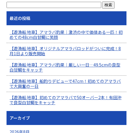
最近の投稿
【遊漁船 地車】アマラバ釣果｜激渋の中で価値ある一匹！初
めての48cm白甘鯛に笑顔
【遊漁船 地車】オリジナルアマラバロッドがついに完成！8
月1日より販売開始
【遊漁船 地車】アマラバ釣果｜厳しい一日…49.5cmの良型
白甘鯛をキャッチ
【遊漁船 地車】船釣りデビューで47cm！初めてのアマラバ
で大興奮の一日
【遊漁船 地車】初めてのアマラバで50オーバー2本！有田沖
で良型白甘鯛をキャッチ
アーカイブ
2026年8月