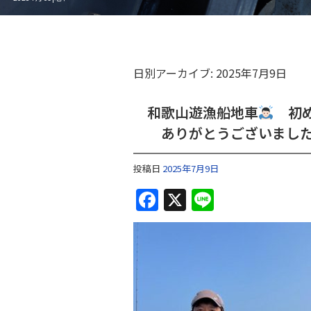
日別アーカイブ:
2025年7月9日
和歌山遊漁船地車
初め
ありがとうございまし
投稿日
2025年7月9日
F
X
Li
a
n
c
e
e
b
o