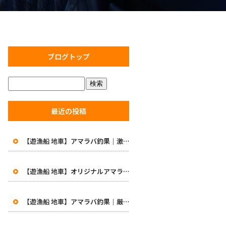
ブログトップ
最近の投稿
【遊漁船 地車】アマラバ釣果｜激渋の中で価値ある一匹！初めての48cm白甘鯛に笑顔
【遊漁船 地車】オリジナルアマラバロッドがついに完成！8月1日より販売開始
【遊漁船 地車】アマラバ釣果｜厳しい一日…49.5cmの良型白甘鯛をキャッチ