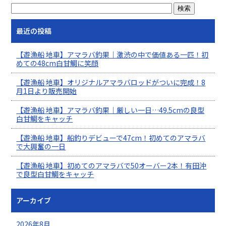
最近の投稿
【遊漁船 地車】アマラバ釣果｜激渋の中で価値ある一匹！初
めての48cm白甘鯛に笑顔
【遊漁船 地車】オリジナルアマラバロッドがついに完成！8
月1日より販売開始
【遊漁船 地車】アマラバ釣果｜厳しい一日…49.5cmの良型
白甘鯛をキャッチ
【遊漁船 地車】船釣りデビューで47cm！初めてのアマラバ
で大興奮の一日
【遊漁船 地車】初めてのアマラバで50オーバー2本！有田沖
で良型白甘鯛をキャッチ
アーカイブ
2026年8月