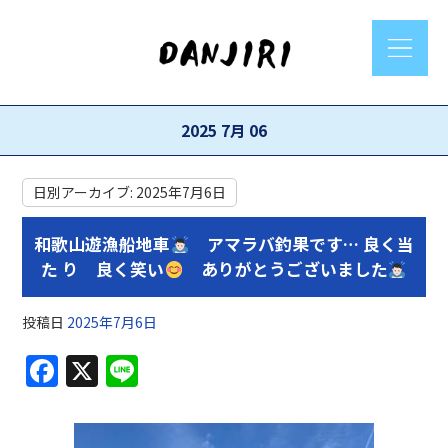
2025 7月 06
日別アーカイブ:
2025年7月6日
和歌山遊漁船地車
アマラバ釣果です… 良く当
た り 良く笑い
ありがとうございました
投稿日
2025年7月6日
F
X
Li
a
n
c
e