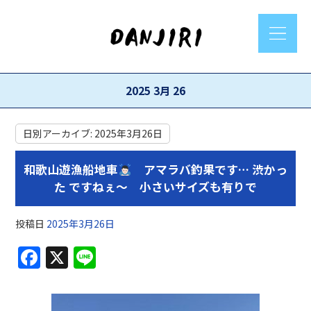
2025 3月 26
日別アーカイブ:
2025年3月26日
和歌山遊漁船地車
アマラバ釣果です… 渋かっ
た ですねぇ〜 小さいサイズも有りで
投稿日
2025年3月26日
F
X
Li
a
n
c
e