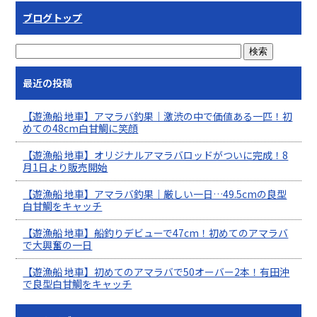
ブログトップ
最近の投稿
【遊漁船 地車】アマラバ釣果｜激渋の中で価値ある一匹！初
めての48cm白甘鯛に笑顔
【遊漁船 地車】オリジナルアマラバロッドがついに完成！8
月1日より販売開始
【遊漁船 地車】アマラバ釣果｜厳しい一日…49.5cmの良型
白甘鯛をキャッチ
【遊漁船 地車】船釣りデビューで47cm！初めてのアマラバ
で大興奮の一日
【遊漁船 地車】初めてのアマラバで50オーバー2本！有田沖
で良型白甘鯛をキャッチ