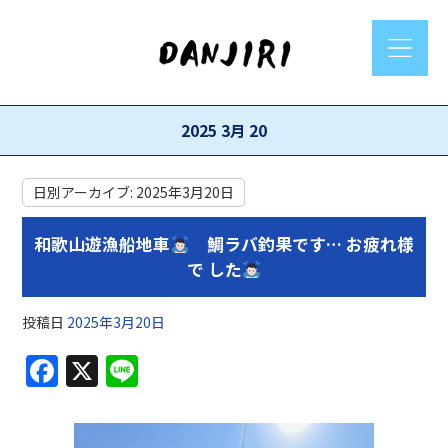
2025 3月 20
日別アーカイブ:
2025年3月20日
和歌山遊漁船地車
鯛ラバ釣果です… お疲れ様
で した
投稿日
2025年3月20日
F
X
Li
a
n
c
e