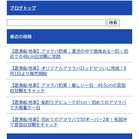
ブログトップ
最近の投稿
【遊漁船 地車】アマラバ釣果｜激渋の中で価値ある一匹！初
めての48cm白甘鯛に笑顔
【遊漁船 地車】オリジナルアマラバロッドがついに完成！8
月1日より販売開始
【遊漁船 地車】アマラバ釣果｜厳しい一日…49.5cmの良型
白甘鯛をキャッチ
【遊漁船 地車】船釣りデビューで47cm！初めてのアマラバ
で大興奮の一日
【遊漁船 地車】初めてのアマラバで50オーバー2本！有田沖
で良型白甘鯛をキャッチ