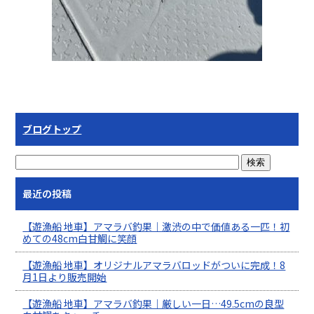
ブログトップ
最近の投稿
【遊漁船 地車】アマラバ釣果｜激渋の中で価値ある一匹！初
めての48cm白甘鯛に笑顔
【遊漁船 地車】オリジナルアマラバロッドがついに完成！8
月1日より販売開始
【遊漁船 地車】アマラバ釣果｜厳しい一日…49.5cmの良型