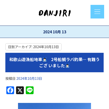
2024 10月 13
日別アーカイブ:
2024年10月13日
和歌山遊漁船地車
2号船鯛ラバ釣果… 有難う
ござ いました
投稿日
2024年10月13日
F
X
Li
a
n
c
e