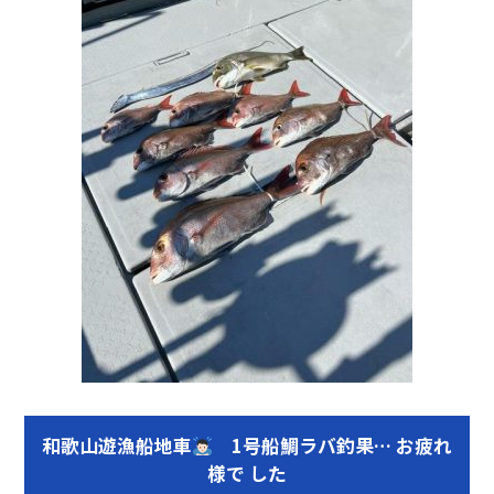
和歌山遊漁船地車
1号船鯛ラバ釣果… お疲れ
様で した