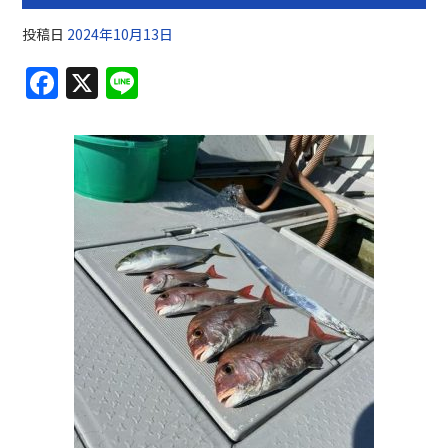
投稿日
2024年10月13日
F
X
Li
a
n
c
e
e
b
o
o
k