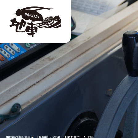
和歌山遊漁船地車
1号船鯛ラバ釣果… お疲れ様で した|地車