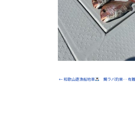
←
和歌山遊漁船地車
鯛ラバ釣果… 有難