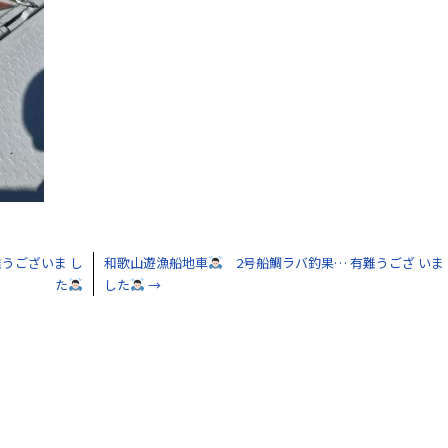
うございま し
和歌山遊漁船地車
2号船鯛ラバ釣果… 有難うござ いま
た
した
→