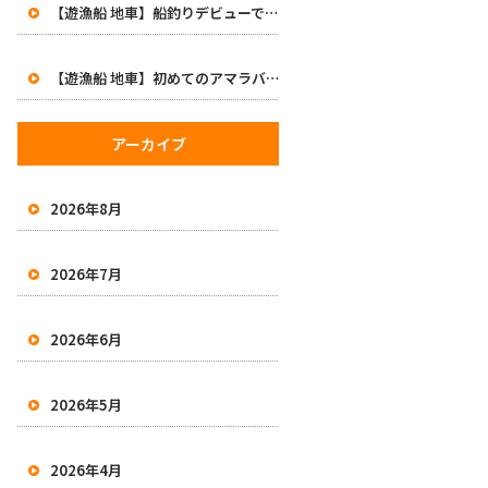
【遊漁船 地車】船釣りデビューで47cm！初めてのアマラバで大興奮の一日
【遊漁船 地車】初めてのアマラバで50オーバー2本！有田沖で良型白甘鯛をキャッチ
アーカイブ
2026年8月
2026年7月
2026年6月
2026年5月
2026年4月