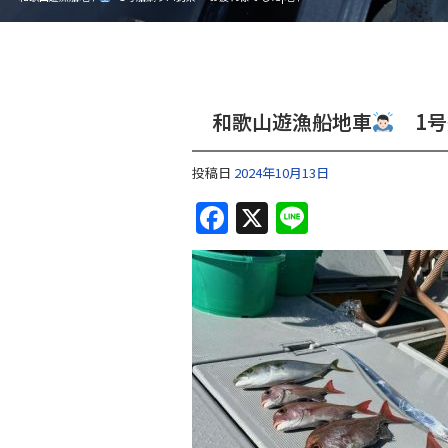
和歌山遊漁船地車
1号
投稿日
2024年10月13日
F
X
Li
a
n
c
e
e
b
o
o
k