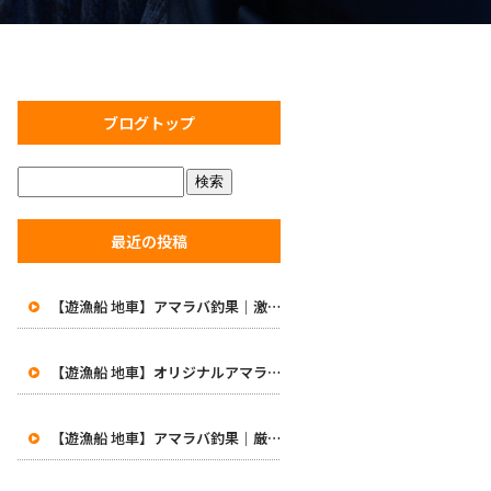
ブログトップ
最近の投稿
【遊漁船 地車】アマラバ釣果｜激渋の中で価値ある一匹！初めての48cm白甘鯛に笑顔
【遊漁船 地車】オリジナルアマラバロッドがついに完成！8月1日より販売開始
【遊漁船 地車】アマラバ釣果｜厳しい一日…49.5cmの良型白甘鯛をキャッチ