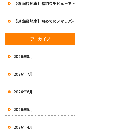
【遊漁船 地車】船釣りデビューで47cm！初めてのアマラバで大興奮の一日
【遊漁船 地車】初めてのアマラバで50オーバー2本！有田沖で良型白甘鯛をキャッチ
アーカイブ
2026年8月
2026年7月
2026年6月
2026年5月
2026年4月