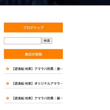
ブログトップ
最近の投稿
【遊漁船 地車】アマラバ釣果｜激渋の中で価値ある一匹！初めての48cm白甘鯛に笑顔
【遊漁船 地車】オリジナルアマラバロッドがついに完成！8月1日より販売開始
【遊漁船 地車】アマラバ釣果｜厳しい一日…49.5cmの良型白甘鯛をキャッチ