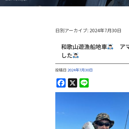
日別アーカイブ:
2024年7月30日
和歌山遊漁船地車
アマ
した
投稿日
2024年7月30日
F
X
Li
a
n
c
e
e
b
o