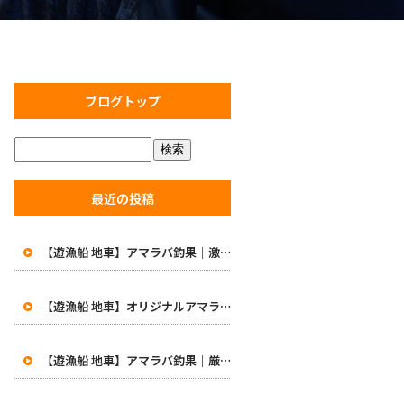
ブログトップ
最近の投稿
【遊漁船 地車】アマラバ釣果｜激渋の中で価値ある一匹！初めての48cm白甘鯛に笑顔
【遊漁船 地車】オリジナルアマラバロッドがついに完成！8月1日より販売開始
【遊漁船 地車】アマラバ釣果｜厳しい一日…49.5cmの良型白甘鯛をキャッチ