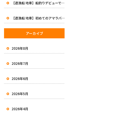
【遊漁船 地車】船釣りデビューで47cm！初めてのアマラバで大興奮の一日
【遊漁船 地車】初めてのアマラバで50オーバー2本！有田沖で良型白甘鯛をキャッチ
アーカイブ
2026年8月
2026年7月
2026年6月
2026年5月
2026年4月