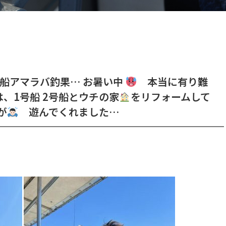
船アマラバ釣果… お暑い中
本当に有り難
、1号船 2号船とウチの家
をリフォームして
が
遊んでくれました…