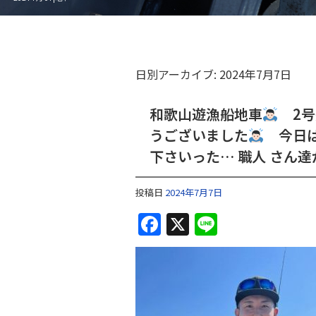
日別アーカイブ:
2024年7月7日
和歌山遊漁船地車
2号
うございました
今日は
下さいった… 職人 さん達
投稿日
2024年7月7日
F
X
Li
a
n
c
e
e
b