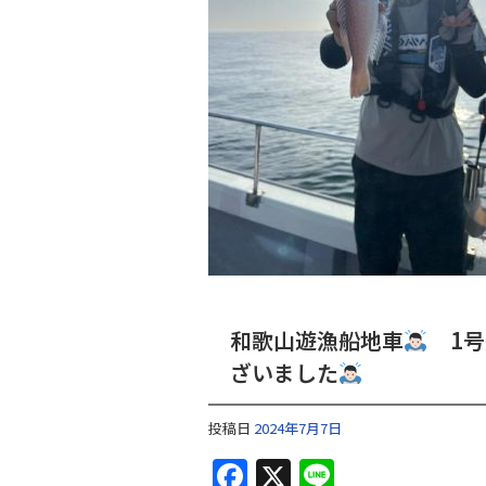
和歌山遊漁船地車
1号
ざいました
投稿日
2024年7月7日
F
X
Li