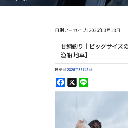
日別アーカイブ:
2026年3月18日
甘鯛釣り｜ビッグサイズ
漁船 地車】
投稿日
2026年3月18日
F
X
Li
a
n
c
e
e
b
o