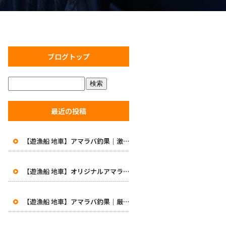
ブログトップ
最近の投稿
【遊漁船 地車】アマラバ釣果｜激渋の中で価値ある一匹！初めての48cm白甘鯛に笑顔
【遊漁船 地車】オリジナルアマラバロッドがついに完成！8月1日より販売開始
【遊漁船 地車】アマラバ釣果｜厳しい一日…49.5cmの良型白甘鯛をキャッチ