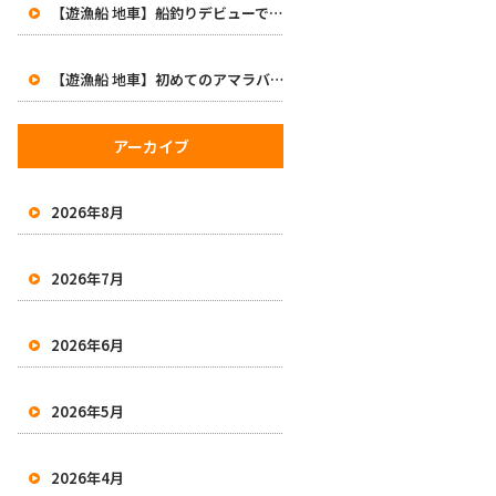
【遊漁船 地車】船釣りデビューで47cm！初めてのアマラバで大興奮の一日
【遊漁船 地車】初めてのアマラバで50オーバー2本！有田沖で良型白甘鯛をキャッチ
アーカイブ
2026年8月
2026年7月
2026年6月
2026年5月
2026年4月