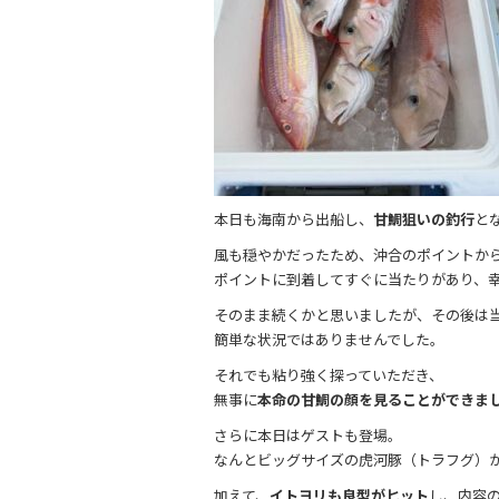
本日も海南から出船し、
甘鯛狙いの釣行
と
風も穏やかだったため、沖合のポイントか
ポイントに到着してすぐに当たりがあり、
そのまま続くかと思いましたが、その後は
簡単な状況ではありませんでした。
それでも粘り強く探っていただき、
無事に
本命の甘鯛の顔を見ることができま
さらに本日はゲストも登場。
なんとビッグサイズの虎河豚（トラフグ）
加えて、
イトヨリも良型がヒット
し、内容