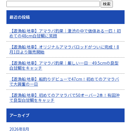
最近の投稿
【遊漁船 地車】アマラバ釣果｜激渋の中で価値ある一匹！初
めての48cm白甘鯛に笑顔
【遊漁船 地車】オリジナルアマラバロッドがついに完成！8
月1日より販売開始
【遊漁船 地車】アマラバ釣果｜厳しい一日…49.5cmの良型
白甘鯛をキャッチ
【遊漁船 地車】船釣りデビューで47cm！初めてのアマラバ
で大興奮の一日
【遊漁船 地車】初めてのアマラバで50オーバー2本！有田沖
で良型白甘鯛をキャッチ
アーカイブ
2026年8月