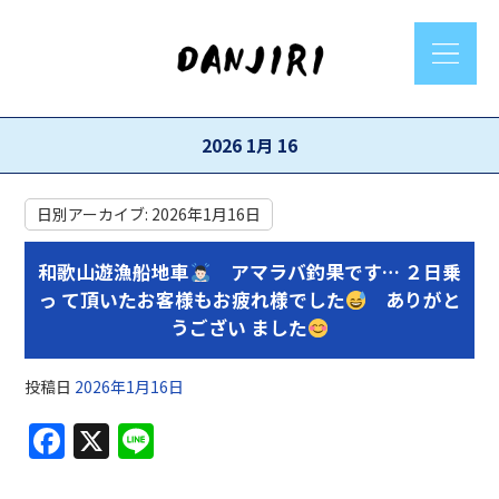
2026 1月 16
日別アーカイブ:
2026年1月16日
和歌山遊漁船地車
アマラバ釣果です… ２日乗
っ て頂いたお客様もお疲れ様でした
ありがと
うござい ました
投稿日
2026年1月16日
F
X
Li
a
n