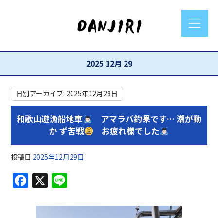
2025 12月 29
日別アーカイブ:
2025年12月29日
和歌山遊漁船地車
アマラバ釣果です… 潮が動
か ず苦戦
お疲れ様でした
投稿日
2025年12月29日
F
X
Li
a
n
c
e