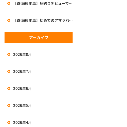
【遊漁船 地車】船釣りデビューで47cm！初めてのアマラバで大興奮の一日
【遊漁船 地車】初めてのアマラバで50オーバー2本！有田沖で良型白甘鯛をキャッチ
アーカイブ
2026年8月
2026年7月
2026年6月
2026年5月
2026年4月