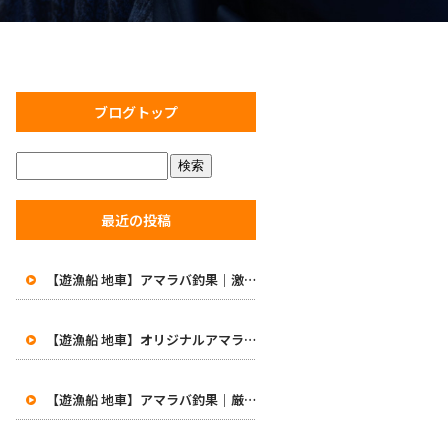
ブログトップ
最近の投稿
【遊漁船 地車】アマラバ釣果｜激渋の中で価値ある一匹！初めての48cm白甘鯛に笑顔
【遊漁船 地車】オリジナルアマラバロッドがついに完成！8月1日より販売開始
【遊漁船 地車】アマラバ釣果｜厳しい一日…49.5cmの良型白甘鯛をキャッチ