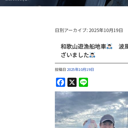
日別アーカイブ:
2025年10月19日
和歌山遊漁船地車
波風
ざいました
投稿日
2025年10月19日
F
X
Li
a
n
c
e
e
b
o