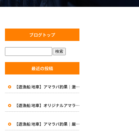
ブログトップ
最近の投稿
【遊漁船 地車】アマラバ釣果｜激渋の中で価値ある一匹！初めての48cm白甘鯛に笑顔
【遊漁船 地車】オリジナルアマラバロッドがついに完成！8月1日より販売開始
【遊漁船 地車】アマラバ釣果｜厳しい一日…49.5cmの良型白甘鯛をキャッチ