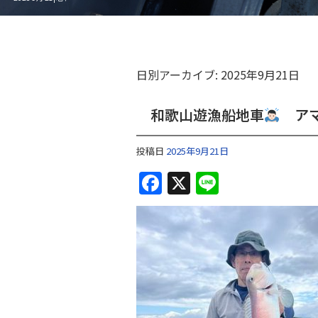
日別アーカイブ:
2025年9月21日
和歌山遊漁船地車
アマ
投稿日
2025年9月21日
F
X
Li
a
n
c
e
e
b
o