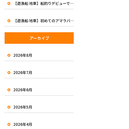
【遊漁船 地車】船釣りデビューで47cm！初めてのアマラバで大興奮の一日
【遊漁船 地車】初めてのアマラバで50オーバー2本！有田沖で良型白甘鯛をキャッチ
アーカイブ
2026年8月
2026年7月
2026年6月
2026年5月
2026年4月