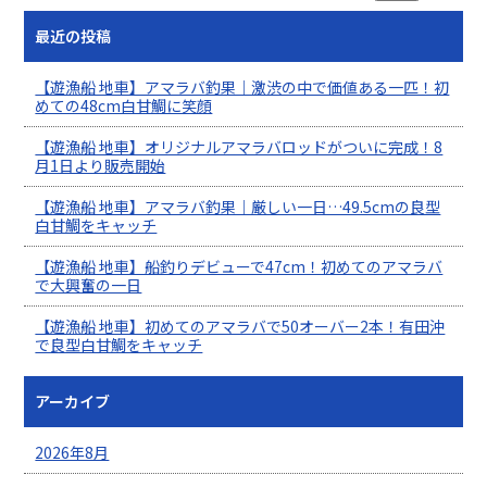
最近の投稿
【遊漁船 地車】アマラバ釣果｜激渋の中で価値ある一匹！初
めての48cm白甘鯛に笑顔
【遊漁船 地車】オリジナルアマラバロッドがついに完成！8
月1日より販売開始
【遊漁船 地車】アマラバ釣果｜厳しい一日…49.5cmの良型
白甘鯛をキャッチ
【遊漁船 地車】船釣りデビューで47cm！初めてのアマラバ
で大興奮の一日
【遊漁船 地車】初めてのアマラバで50オーバー2本！有田沖
で良型白甘鯛をキャッチ
アーカイブ
2026年8月