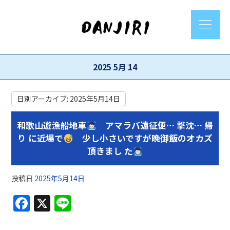
2025 5月 14
日別アーカイブ:
2025年5月14日
和歌山遊漁船地車
アマラバ遠征便… 撃沈… 帰
り に近場で
少し小さいですが晩御飯のオカズ
頂きまし た
投稿日
2025年5月14日
F
X
Li
a
n