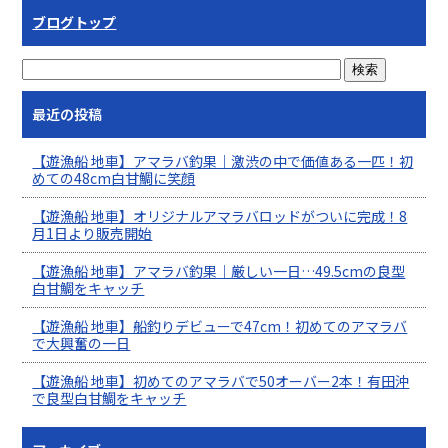
ブログトップ
最近の投稿
【遊漁船 地車】アマラバ釣果｜激渋の中で価値ある一匹！初
めての48cm白甘鯛に笑顔
【遊漁船 地車】オリジナルアマラバロッドがついに完成！8
月1日より販売開始
【遊漁船 地車】アマラバ釣果｜厳しい一日…49.5cmの良型
白甘鯛をキャッチ
【遊漁船 地車】船釣りデビューで47cm！初めてのアマラバ
で大興奮の一日
【遊漁船 地車】初めてのアマラバで50オーバー2本！有田沖
で良型白甘鯛をキャッチ