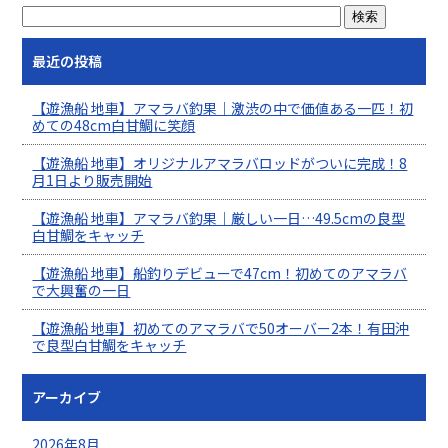
最近の投稿
【遊漁船 地車】アマラバ釣果｜激渋の中で価値ある一匹！初
めての48cm白甘鯛に笑顔
【遊漁船 地車】オリジナルアマラバロッドがついに完成！8
月1日より販売開始
【遊漁船 地車】アマラバ釣果｜厳しい一日…49.5cmの良型
白甘鯛をキャッチ
【遊漁船 地車】船釣りデビューで47cm！初めてのアマラバ
で大興奮の一日
【遊漁船 地車】初めてのアマラバで50オーバー2本！有田沖
で良型白甘鯛をキャッチ
アーカイブ
2026年8月