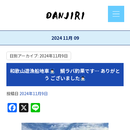
2024 11月 09
日別アーカイブ:
2024年11月9日
和歌山遊漁船地車
鯛ラバ釣果です… ありがと
う ございました
投稿日
2024年11月9日
F
X
Li
a
n
c
e