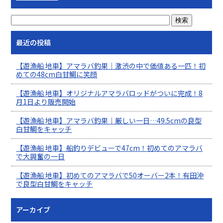
最近の投稿
【遊漁船 地車】アマラバ釣果｜激渋の中で価値ある一匹！初
めての48cm白甘鯛に笑顔
【遊漁船 地車】オリジナルアマラバロッドがついに完成！8
月1日より販売開始
【遊漁船 地車】アマラバ釣果｜厳しい一日…49.5cmの良型
白甘鯛をキャッチ
【遊漁船 地車】船釣りデビューで47cm！初めてのアマラバ
で大興奮の一日
【遊漁船 地車】初めてのアマラバで50オーバー2本！有田沖
で良型白甘鯛をキャッチ
アーカイブ