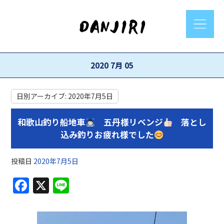
2020 7月 05
日別アーカイブ:
2020年7月5日
和歌山釣り船地車
五丹様リベンジ
落とし
込み釣りお疲れ様でした
投稿日
2020年7月5日
F
X
Li
a
n
c
e