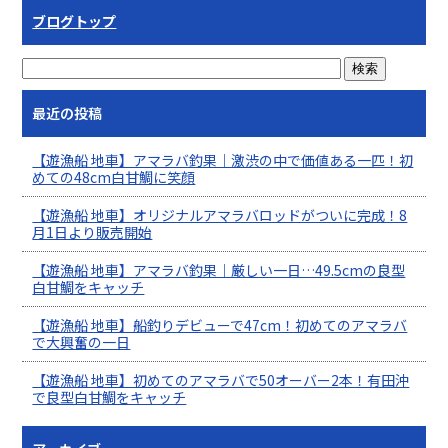
ブログトップ
最近の投稿
【遊漁船 地車】アマラバ釣果｜激渋の中で価値ある一匹！初
めての48cm白甘鯛に笑顔
【遊漁船 地車】オリジナルアマラバロッドがついに完成！8
月1日より販売開始
【遊漁船 地車】アマラバ釣果｜厳しい一日…49.5cmの良型
白甘鯛をキャッチ
【遊漁船 地車】船釣りデビューで47cm！初めてのアマラバ
で大興奮の一日
【遊漁船 地車】初めてのアマラバで50オーバー2本！有田沖
で良型白甘鯛をキャッチ