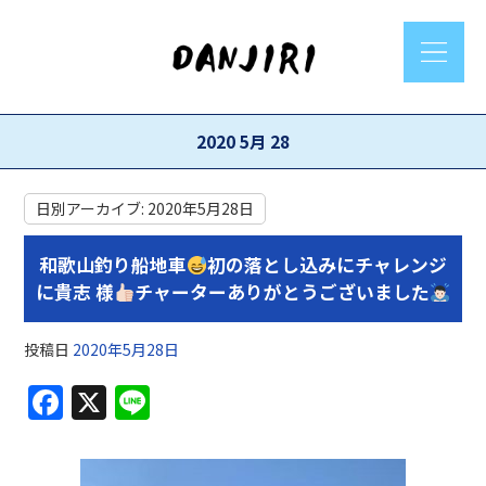
2020 5月 28
日別アーカイブ:
2020年5月28日
和歌山釣り船地車
初の落とし込みにチャレンジ
に貴志 様
チャーターありがとうございました
投稿日
2020年5月28日
F
X
Li
a
n
c
e