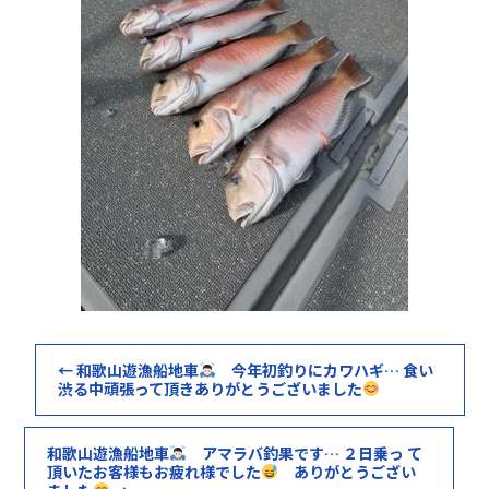
←
和歌山遊漁船地車
今年初釣りにカワハギ… 食い
渋る中頑張って頂きありがとうございました
和歌山遊漁船地車
アマラバ釣果です… ２日乗っ て
頂いたお客様もお疲れ様でした
ありがとうござい