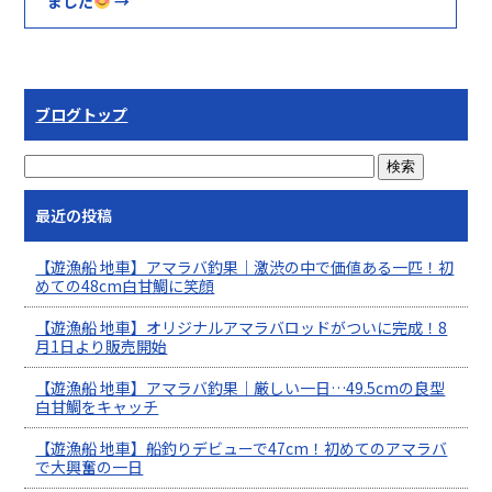
ました
→
ブログトップ
最近の投稿
【遊漁船 地車】アマラバ釣果｜激渋の中で価値ある一匹！初
めての48cm白甘鯛に笑顔
【遊漁船 地車】オリジナルアマラバロッドがついに完成！8
月1日より販売開始
【遊漁船 地車】アマラバ釣果｜厳しい一日…49.5cmの良型
白甘鯛をキャッチ
【遊漁船 地車】船釣りデビューで47cm！初めてのアマラバ
で大興奮の一日