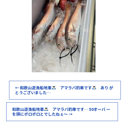
←
和歌山遊漁船地車
アマラバ釣果です
あり が
とうございました…
和歌山遊漁船地車
アマラバ釣果です… 50オーバ ー
を頭にポロポロとでしたねぇ〜
→