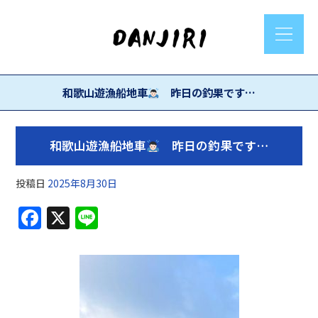
和歌山遊漁船地車
昨日の釣果です…
和歌山遊漁船地車
昨日の釣果です…
投稿日
2025年8月30日
F
X
Li
a
n
c
e
e
b