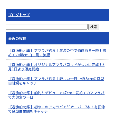
ブログトップ
最近の投稿
【遊漁船 地車】アマラバ釣果｜激渋の中で価値ある一匹！初
めての48cm白甘鯛に笑顔
【遊漁船 地車】オリジナルアマラバロッドがついに完成！8
月1日より販売開始
【遊漁船 地車】アマラバ釣果｜厳しい一日…49.5cmの良型
白甘鯛をキャッチ
【遊漁船 地車】船釣りデビューで47cm！初めてのアマラバ
で大興奮の一日
【遊漁船 地車】初めてのアマラバで50オーバー2本！有田沖
で良型白甘鯛をキャッチ