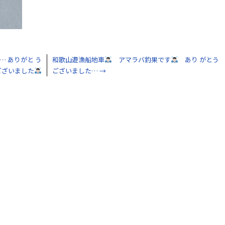
 ありがと う
和歌山遊漁船地車
アマラバ釣果です
あり がとう
ございました
ございました…
→