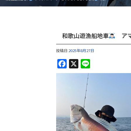
和歌山遊漁船地車
アマ
投稿日
2025年8月27日
F
X
Li
a
n
c
e
e
b
o
o
k