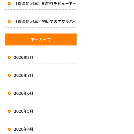
【遊漁船 地車】船釣りデビューで47cm！初めてのアマラバで大興奮の一日
【遊漁船 地車】初めてのアマラバで50オーバー2本！有田沖で良型白甘鯛をキャッチ
アーカイブ
2026年8月
2026年7月
2026年6月
2026年5月
2026年4月