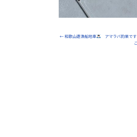
←
和歌山遊漁船地車
アマラバ釣果です…