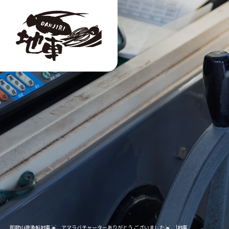
和歌山遊漁船地車
アマラバチャーターありがとう ございました
|地車