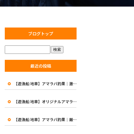
ブログトップ
最近の投稿
【遊漁船 地車】アマラバ釣果｜激渋の中で価値ある一匹！初めての48cm白甘鯛に笑顔
【遊漁船 地車】オリジナルアマラバロッドがついに完成！8月1日より販売開始
【遊漁船 地車】アマラバ釣果｜厳しい一日…49.5cmの良型白甘鯛をキャッチ