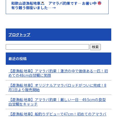
和歌山遊漁船地車
アマラバ釣果です… お暑い中
有り難う御座いました…
→
ブログトップ
最近の投稿
【遊漁船 地車】アマラバ釣果｜激渋の中で価値ある一匹！初
めての48cm白甘鯛に笑顔
【遊漁船 地車】オリジナルアマラバロッドがついに完成！8
月1日より販売開始
【遊漁船 地車】アマラバ釣果｜厳しい一日…49.5cmの良型
白甘鯛をキャッチ
【遊漁船 地車】船釣りデビューで47cm！初めてのアマラバ