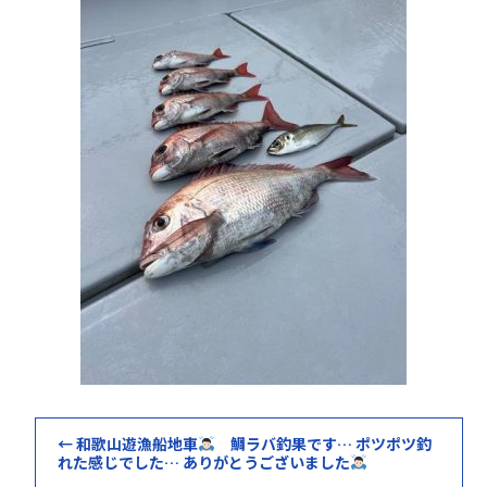
b
o
o
k
←
和歌山遊漁船地車
鯛ラバ釣果です… ポツポツ釣
れた感じでした… ありがとうございました