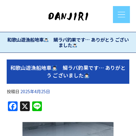
和歌山遊漁船地車
鯛ラバ釣果です… ありがとう ござい
ました
和歌山遊漁船地車
鯛ラバ釣果です… ありがと
う ございました
投稿日
2025年4月25日
F
X
Li
a
n
c
e
e