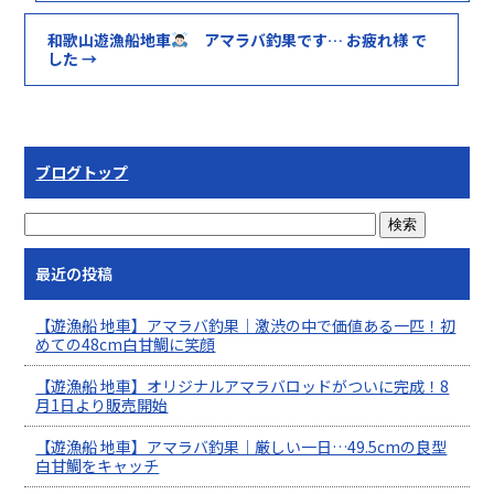
和歌山遊漁船地車
アマラバ釣果です… お疲れ様 で
した
→
ブログトップ
最近の投稿
【遊漁船 地車】アマラバ釣果｜激渋の中で価値ある一匹！初
めての48cm白甘鯛に笑顔
【遊漁船 地車】オリジナルアマラバロッドがついに完成！8
月1日より販売開始
【遊漁船 地車】アマラバ釣果｜厳しい一日…49.5cmの良型
白甘鯛をキャッチ