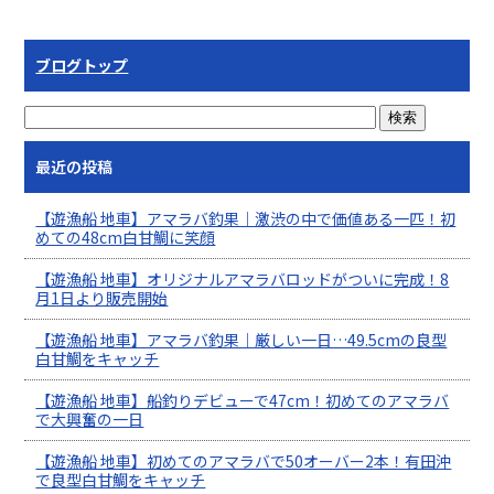
ブログトップ
最近の投稿
【遊漁船 地車】アマラバ釣果｜激渋の中で価値ある一匹！初
めての48cm白甘鯛に笑顔
【遊漁船 地車】オリジナルアマラバロッドがついに完成！8
月1日より販売開始
【遊漁船 地車】アマラバ釣果｜厳しい一日…49.5cmの良型
白甘鯛をキャッチ
【遊漁船 地車】船釣りデビューで47cm！初めてのアマラバ
で大興奮の一日
【遊漁船 地車】初めてのアマラバで50オーバー2本！有田沖
で良型白甘鯛をキャッチ