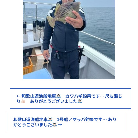
←
和歌山遊漁船地車
カワハギ釣果です… 尺も混じ
り
ありがとうございました
和歌山遊漁船地車
1号船アマラバ釣果です… あり
がとうございました
→