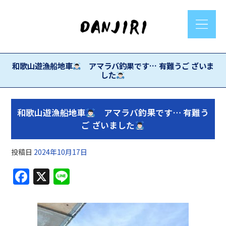
和歌山遊漁船地車
アマラバ釣果です… 有難うご ざいま
した
和歌山遊漁船地車
アマラバ釣果です… 有難う
ご ざいました
投稿日
2024年10月17日
F
X
Li
a
n
c
e
e