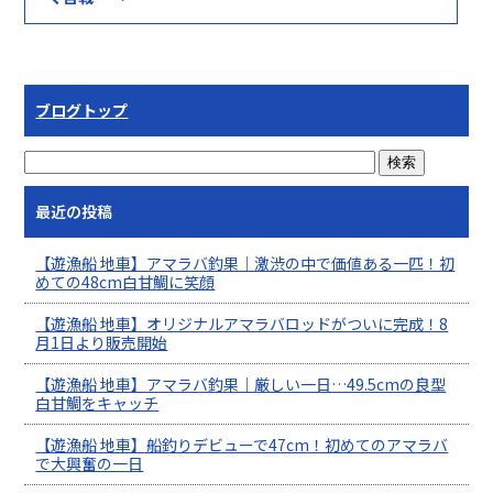
ブログトップ
最近の投稿
【遊漁船 地車】アマラバ釣果｜激渋の中で価値ある一匹！初
めての48cm白甘鯛に笑顔
【遊漁船 地車】オリジナルアマラバロッドがついに完成！8
月1日より販売開始
【遊漁船 地車】アマラバ釣果｜厳しい一日…49.5cmの良型
白甘鯛をキャッチ
【遊漁船 地車】船釣りデビューで47cm！初めてのアマラバ
で大興奮の一日