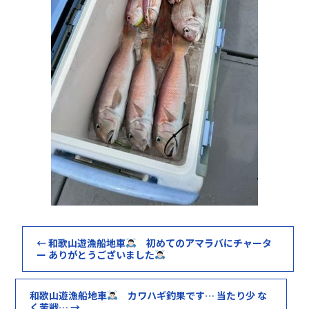
←
和歌山遊漁船地車
初めてのアマラバにチャータ
ー ありがとうございました
和歌山遊漁船地車
カワハギ釣果です… 当たり少 な
く苦戦…
→