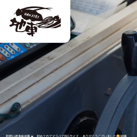
和歌山遊漁船地車
初めてのアマラバでBIGサイズ… ありがとうございました
|地車