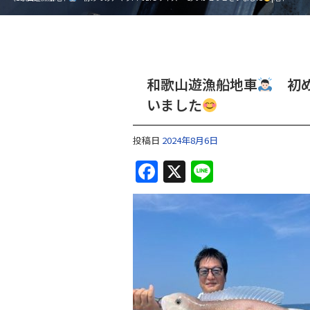
和歌山遊漁船地車
初め
いました
投稿日
2024年8月6日
F
X
Li
a
n
c
e
e
b
o
o