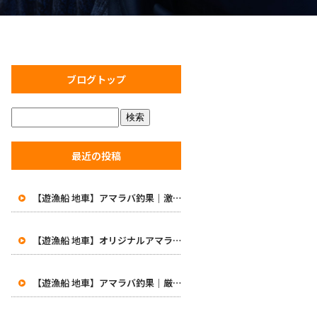
ブログトップ
最近の投稿
【遊漁船 地車】アマラバ釣果｜激渋の中で価値ある一匹！初めての48cm白甘鯛に笑顔
【遊漁船 地車】オリジナルアマラバロッドがついに完成！8月1日より販売開始
【遊漁船 地車】アマラバ釣果｜厳しい一日…49.5cmの良型白甘鯛をキャッチ