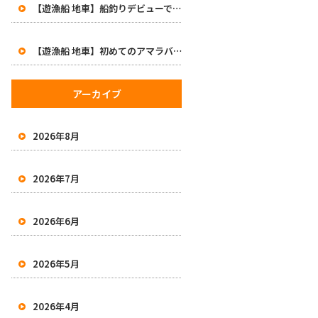
【遊漁船 地車】船釣りデビューで47cm！初めてのアマラバで大興奮の一日
【遊漁船 地車】初めてのアマラバで50オーバー2本！有田沖で良型白甘鯛をキャッチ
アーカイブ
2026年8月
2026年7月
2026年6月
2026年5月
2026年4月