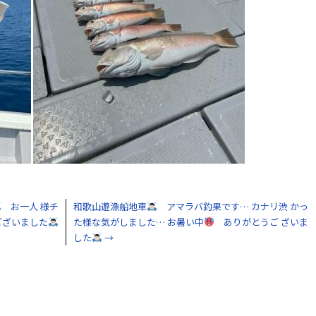
お一人 様チ
和歌山遊漁船地車
アマラバ釣果です… カナリ渋 かっ
ございました
た様な気がしました… お暑い中
ありがとうご ざいま
した
→