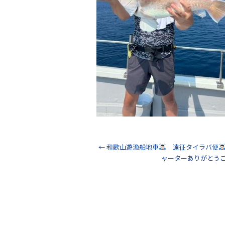
k
←
和歌山遊漁船地車
遠征タイラバ便
ャーターありがとう